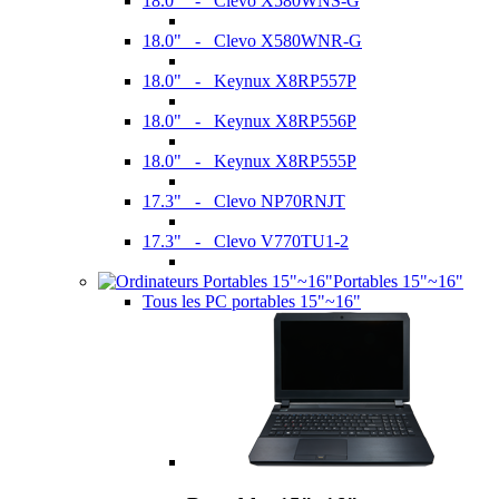
18.0" - Clevo X580WNS-G
18.0" - Clevo X580WNR-G
18.0" - Keynux X8RP557P
18.0" - Keynux X8RP556P
18.0" - Keynux X8RP555P
17.3" - Clevo NP70RNJT
17.3" - Clevo V770TU1-2
Portables 15"~16"
Tous les PC portables 15"~16"