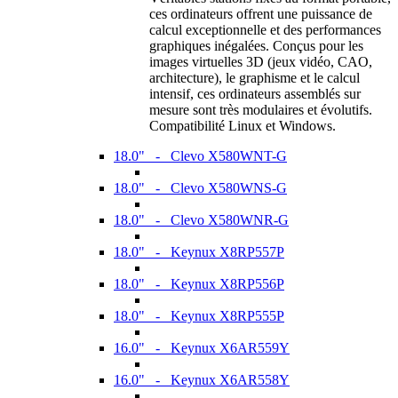
ces ordinateurs offrent une puissance de
calcul exceptionnelle et des performances
graphiques inégalées. Conçus pour les
images virtuelles 3D (jeux vidéo, CAO,
architecture), le graphisme et le calcul
intensif, ces ordinateurs assemblés sur
mesure sont très modulaires et évolutifs.
Compatibilité Linux et Windows.
18.0" - Clevo X580WNT-G
18.0" - Clevo X580WNS-G
18.0" - Clevo X580WNR-G
18.0" - Keynux X8RP557P
18.0" - Keynux X8RP556P
18.0" - Keynux X8RP555P
16.0" - Keynux X6AR559Y
16.0" - Keynux X6AR558Y