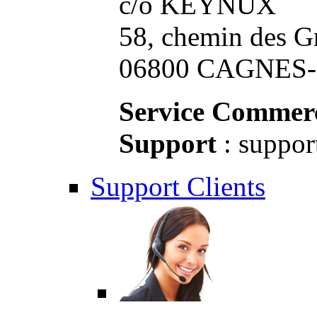
c/o KEYNUX
58, chemin des G
06800 CAGNES-S
Service Commerc
Support
: suppor
Support Clients