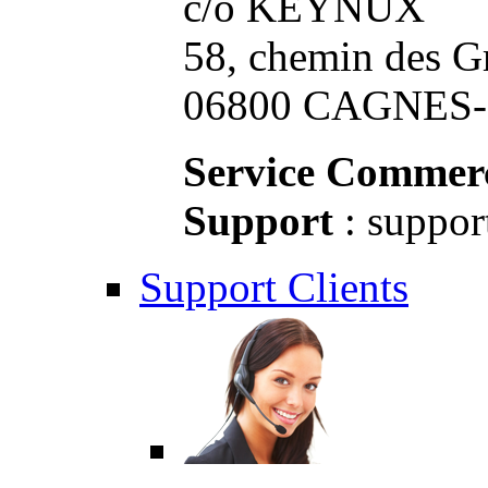
c/o KEYNUX
58, chemin des G
06800 CAGNES-S
Service Commerc
Support
: suppor
Support Clients