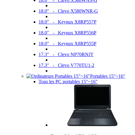
18.0" - Clevo X580WNS-G
18.0" - Clevo X580WNR-G
18.0" - Keynux X8RP557P
18.0" - Keynux X8RP556P
18.0" - Keynux X8RP555P
17.3" - Clevo NP70RNJT
17.3" - Clevo V770TU1-2
Portables 15"~16"
Tous les PC portables 15"~16"