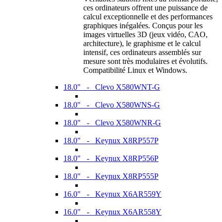
ces ordinateurs offrent une puissance de
calcul exceptionnelle et des performances
graphiques inégalées. Conçus pour les
images virtuelles 3D (jeux vidéo, CAO,
architecture), le graphisme et le calcul
intensif, ces ordinateurs assemblés sur
mesure sont très modulaires et évolutifs.
Compatibilité Linux et Windows.
18.0" - Clevo X580WNT-G
18.0" - Clevo X580WNS-G
18.0" - Clevo X580WNR-G
18.0" - Keynux X8RP557P
18.0" - Keynux X8RP556P
18.0" - Keynux X8RP555P
16.0" - Keynux X6AR559Y
16.0" - Keynux X6AR558Y