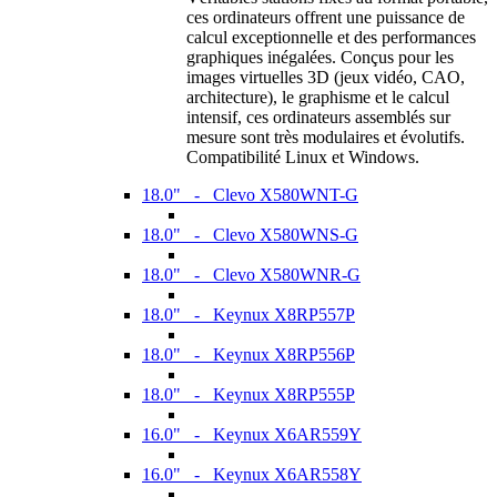
ces ordinateurs offrent une puissance de
calcul exceptionnelle et des performances
graphiques inégalées. Conçus pour les
images virtuelles 3D (jeux vidéo, CAO,
architecture), le graphisme et le calcul
intensif, ces ordinateurs assemblés sur
mesure sont très modulaires et évolutifs.
Compatibilité Linux et Windows.
18.0" - Clevo X580WNT-G
18.0" - Clevo X580WNS-G
18.0" - Clevo X580WNR-G
18.0" - Keynux X8RP557P
18.0" - Keynux X8RP556P
18.0" - Keynux X8RP555P
16.0" - Keynux X6AR559Y
16.0" - Keynux X6AR558Y