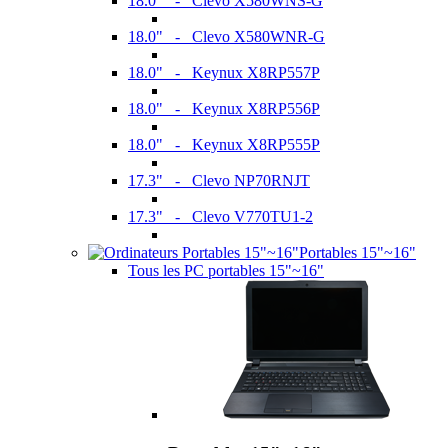
18.0" - Clevo X580WNS-G
18.0" - Clevo X580WNR-G
18.0" - Keynux X8RP557P
18.0" - Keynux X8RP556P
18.0" - Keynux X8RP555P
17.3" - Clevo NP70RNJT
17.3" - Clevo V770TU1-2
Portables 15"~16"
Tous les PC portables 15"~16"