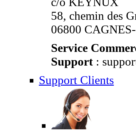
c/o KEYNUX
58, chemin des G
06800 CAGNES-S
Service Commerc
Support
: suppor
Support Clients