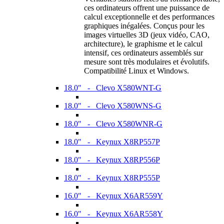
ces ordinateurs offrent une puissance de
calcul exceptionnelle et des performances
graphiques inégalées. Conçus pour les
images virtuelles 3D (jeux vidéo, CAO,
architecture), le graphisme et le calcul
intensif, ces ordinateurs assemblés sur
mesure sont très modulaires et évolutifs.
Compatibilité Linux et Windows.
18.0" - Clevo X580WNT-G
18.0" - Clevo X580WNS-G
18.0" - Clevo X580WNR-G
18.0" - Keynux X8RP557P
18.0" - Keynux X8RP556P
18.0" - Keynux X8RP555P
16.0" - Keynux X6AR559Y
16.0" - Keynux X6AR558Y