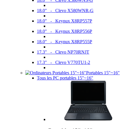
18.0" - Clevo X580WNS-G
18.0" - Clevo X580WNR-G
18.0" - Keynux X8RP557P
18.0" - Keynux X8RP556P
18.0" - Keynux X8RP555P
17.3" - Clevo NP70RNJT
17.3" - Clevo V770TU1-2
Portables 15"~16"
Tous les PC portables 15"~16"