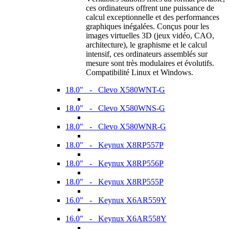
ces ordinateurs offrent une puissance de
calcul exceptionnelle et des performances
graphiques inégalées. Conçus pour les
images virtuelles 3D (jeux vidéo, CAO,
architecture), le graphisme et le calcul
intensif, ces ordinateurs assemblés sur
mesure sont très modulaires et évolutifs.
Compatibilité Linux et Windows.
18.0" - Clevo X580WNT-G
18.0" - Clevo X580WNS-G
18.0" - Clevo X580WNR-G
18.0" - Keynux X8RP557P
18.0" - Keynux X8RP556P
18.0" - Keynux X8RP555P
16.0" - Keynux X6AR559Y
16.0" - Keynux X6AR558Y