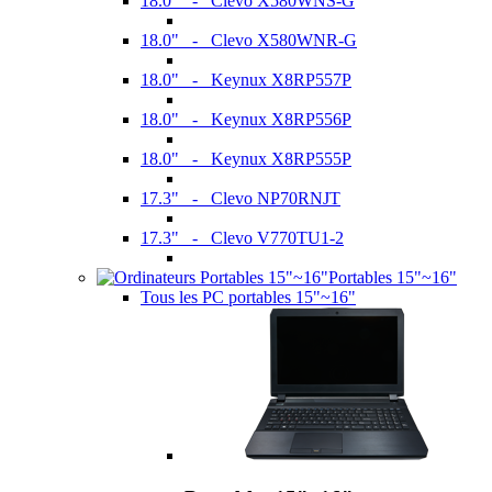
18.0" - Clevo X580WNS-G
18.0" - Clevo X580WNR-G
18.0" - Keynux X8RP557P
18.0" - Keynux X8RP556P
18.0" - Keynux X8RP555P
17.3" - Clevo NP70RNJT
17.3" - Clevo V770TU1-2
Portables 15"~16"
Tous les PC portables 15"~16"