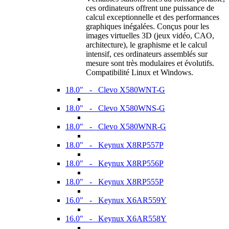
ces ordinateurs offrent une puissance de
calcul exceptionnelle et des performances
graphiques inégalées. Conçus pour les
images virtuelles 3D (jeux vidéo, CAO,
architecture), le graphisme et le calcul
intensif, ces ordinateurs assemblés sur
mesure sont très modulaires et évolutifs.
Compatibilité Linux et Windows.
18.0" - Clevo X580WNT-G
18.0" - Clevo X580WNS-G
18.0" - Clevo X580WNR-G
18.0" - Keynux X8RP557P
18.0" - Keynux X8RP556P
18.0" - Keynux X8RP555P
16.0" - Keynux X6AR559Y
16.0" - Keynux X6AR558Y