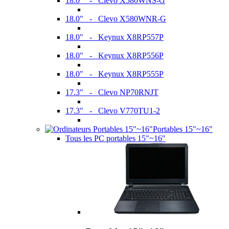
18.0" - Clevo X580WNS-G
18.0" - Clevo X580WNR-G
18.0" - Keynux X8RP557P
18.0" - Keynux X8RP556P
18.0" - Keynux X8RP555P
17.3" - Clevo NP70RNJT
17.3" - Clevo V770TU1-2
Portables 15"~16"
Tous les PC portables 15"~16"