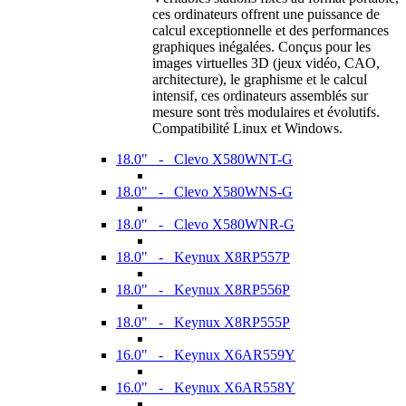
ces ordinateurs offrent une puissance de
calcul exceptionnelle et des performances
graphiques inégalées. Conçus pour les
images virtuelles 3D (jeux vidéo, CAO,
architecture), le graphisme et le calcul
intensif, ces ordinateurs assemblés sur
mesure sont très modulaires et évolutifs.
Compatibilité Linux et Windows.
18.0" - Clevo X580WNT-G
18.0" - Clevo X580WNS-G
18.0" - Clevo X580WNR-G
18.0" - Keynux X8RP557P
18.0" - Keynux X8RP556P
18.0" - Keynux X8RP555P
16.0" - Keynux X6AR559Y
16.0" - Keynux X6AR558Y