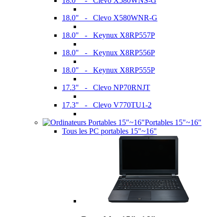
18.0" - Clevo X580WNS-G
18.0" - Clevo X580WNR-G
18.0" - Keynux X8RP557P
18.0" - Keynux X8RP556P
18.0" - Keynux X8RP555P
17.3" - Clevo NP70RNJT
17.3" - Clevo V770TU1-2
Portables 15"~16"
Tous les PC portables 15"~16"