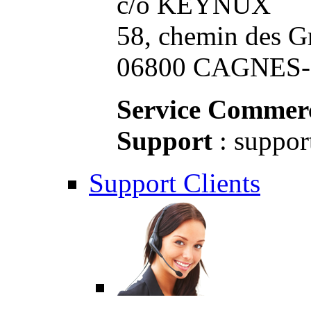
c/o KEYNUX
58, chemin des G
06800 CAGNES-S
Service Commerc
Support
: suppor
Support Clients